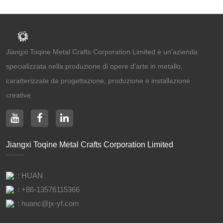
Jiangxi Toqine Metal Crafts Corporation Limited è un'azienda
specializzata nella produzione di opere d'arte in metallo,
caratterizzate da progettazione, produzione e installazione
creative.
Jiangxi Toqine Metal Crafts Corporation Limited
: HUAN
:
+86-13576115366
:
huanc@jx-yf.com