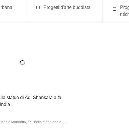
 urbana
Progetti d'arte buddista
Proge
ntic
Fusione della statua di Adi Shankara alta 33 metri in