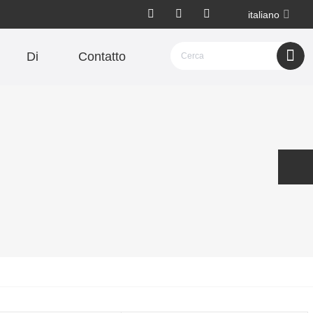
italiano
Di
Contatto
history re
Clear records
cord
history re
Clear records
cord
Email