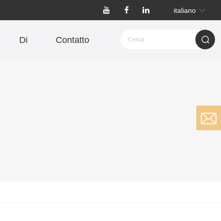
italiano
Di
Contatto
history re
Clear records
cord
history re
Clear records
cord
Email