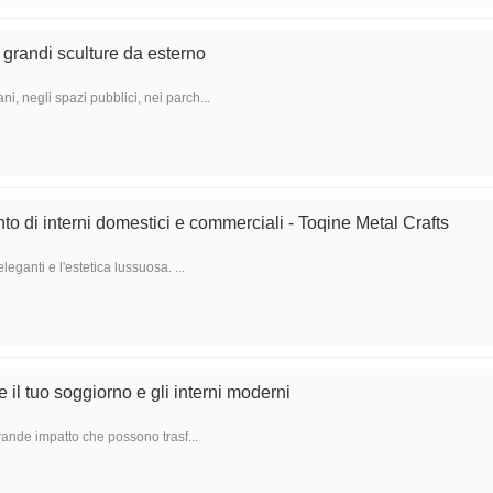
i grandi sculture da esterno
i, negli spazi pubblici, nei parch...
to di interni domestici e commerciali - Toqine Metal Crafts
ganti e l'estetica lussuosa. ...
e il tuo soggiorno e gli interni moderni
grande impatto che possono trasf...