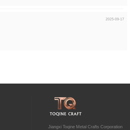
2025-09-17
n
Jiangxi Toqine Metal Crafts Corporation