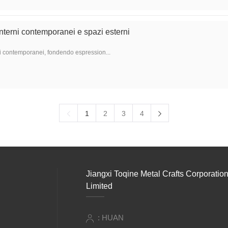
interni contemporanei e spazi esterni
rni contemporanei, fondendo espression...
1
2
3
4
Jiangxi Toqine Metal Crafts Corporatio
Limited
: HUAN