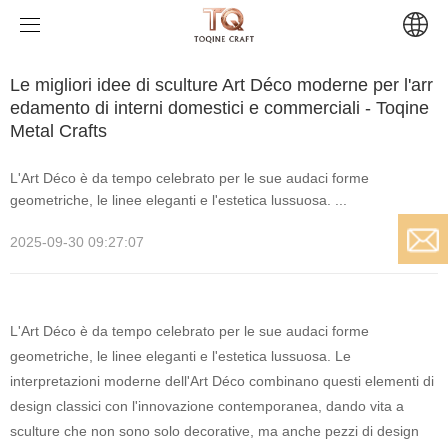
Casa
notizia
Le migliori idee di sculture Art Déco moderne per l'arr
edamento di interni domestici e commerciali - Toqine
Prodotti
Metal Crafts
L'Art Déco è da tempo celebrato per le sue audaci forme
notizia
Sculture moderne
geometriche, le linee eleganti e l'estetica lussuosa. ...
Progetti
Sculture di artisti
Notizie aziendali
2025-09-30 09:27:07
Di
Sculture religiose
Notizie del settore
Progetti artistici su larga scala
Amia (Francia)
Email
L'Art Déco è da tempo celebrato per le sue audaci forme
Contatto
Progetti di arte urbana
Leah (Stati Uniti)
Sculture buddiste cinesi
geometriche, le linee eleganti e l'estetica lussuosa. Le
interpretazioni moderne dell'Art Déco combinano questi elementi di
Progetti d'arte buddista
Sculture indù
design classici con l'innovazione contemporanea, dando vita a
sculture che non sono solo decorative, ma anche pezzi di design
Progetti artistici di edifici antichi