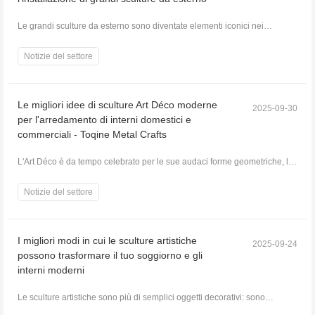
Le grandi sculture da esterno sono diventate elementi iconici nei
paesaggi urbani, negli spazi pubblici, nei parch...
Notizie del settore
Le migliori idee di sculture Art Déco moderne
2025-09-30
per l'arredamento di interni domestici e
commerciali - Toqine Metal Crafts
L'Art Déco è da tempo celebrato per le sue audaci forme geometriche, le
linee eleganti e l'estetica lussuosa. ...
Notizie del settore
I migliori modi in cui le sculture artistiche
2025-09-24
possono trasformare il tuo soggiorno e gli
interni moderni
Le sculture artistiche sono più di semplici oggetti decorativi: sono
elementi di grande impatto che possono trasf...