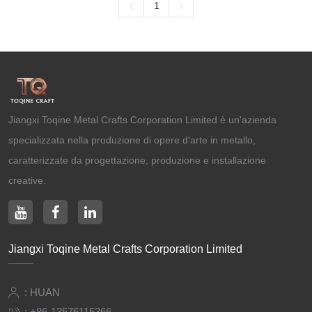
1
Progetti artistici di Baoding
Jiangxi Toqine Metal Crafts Corporation Limited è un'azienda
specializzata nella produzione di opere d'arte in metallo,
caratterizzate da progettazione, produzione e installazione
creative.
Jiangxi Toqine Metal Crafts Corporation Limited
: HUAN
:
+86-13576115366