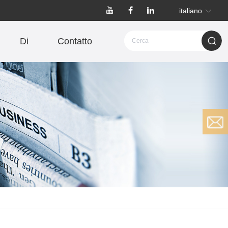
italiano
Di
Contatto
history re
Clear records
cord
history re
Clear records
cord
Email