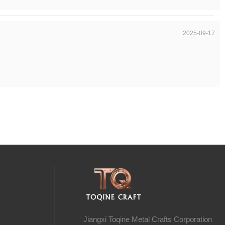
2025-09-17
n
Jiangxi Toqine Metal Crafts Corporation