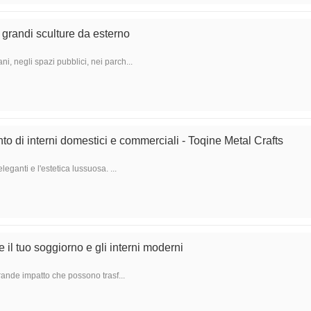
i grandi sculture da esterno
i, negli spazi pubblici, nei parch...
to di interni domestici e commerciali - Toqine Metal Crafts
ganti e l'estetica lussuosa. ...
e il tuo soggiorno e gli interni moderni
grande impatto che possono trasf...