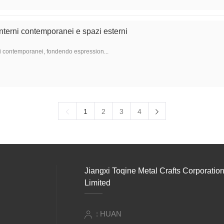
interni contemporanei e spazi esterni
rni contemporanei, fondendo espression...
1
2
3
4
Jiangxi Toqine Metal Crafts Corporatio
Limited
: HUAN