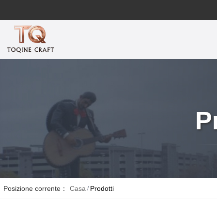
P
Posizione corrente：
Casa
Prodotti
/