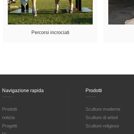
Percorsi incrociati
Navigazione rapida
Prodotti
Prodotti
Sculture moderne
notizia
Sculture di artisti
Progetti
Sculture religiose