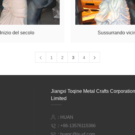
Inizio del secolo
Sussurrando vici
1
2
3
4
Jiangxi Toqine Metal Crafts Corporatio
Limited
: HUAN
:
+86-13576115366
:
huanc@jx-yf.com