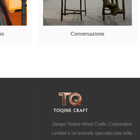
no
Conversazione
n
Jiangxi Toqine Metal Crafts Corporation
Limited è un'azienda specializzata nella