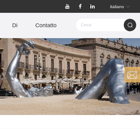
italiano
Di
Contatto
history re
Clear records
cord
history re
Clear records
cord
Email